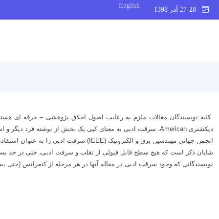
English
27-28 آذر 1398
دیکشنری American، سرقت ادبی به معنای کپی یک بخش از نوشته فرد دیگر و استفاده از آن به عنوان نوشته­ خود است. طبق ویرایش دوم این دیکشنری، استفاده از نوشته و یا ایده شخصی دیگر به عنوان ایده و نوشته خود سرقت ادبی است.
انجمن جهانی مهندسین برق و الکترونیک (IEEE) سرقت ادبی را به عنوان استفاده مجدد از نوشته‌­های پیشین، نتایج آن و کلمات و اصطلاحات به کار رفته بدون ذکر دقیق نام نویسنده و اشاره واضح به منبع تعریف می­‌کند.
شایان ذکر است که هیچ سطح قابل قبولی از تقلب و سرقت ادبی، حتی در حد بسیار
نویسندگانی که وجود سرقت ادبی در مقاله آنها در هر مرحله از کنفرانس (حتی پس 