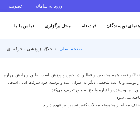
ورود به سامانه
عضویت
هنمای نویسندگان
ثبت نام
محل برگزاری
تماس با ما
صفحه اصلی
اخلاق پژوهشی - حرفه ای
کلیه نویسندگان مقالات ملزم به رعایت اصول اخلاق پژوهشی – حرفه­ ای هستند. براساس اخلاق پژوهشی – حرفه­ ای، اجتناب از هر گونه سرقت ادبی (Plagiarism) وظیفه همه محققین و فعالین در حوزه پژوهش است. طبق ویرایش چهارم
خته می­ شود.
حذف مقاله از مجموعه مقالات کنفرانس را بر عهده دارند.